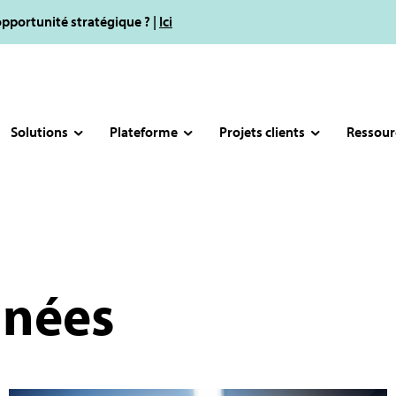
opportunité stratégique ? |
Ici
Solutions
Plateforme
Projets clients
Ressour
nnées