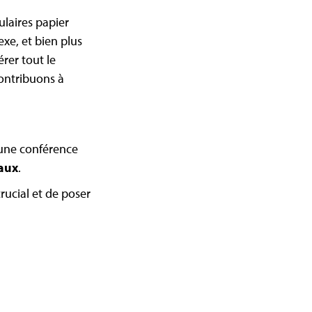
ulaires papier
xe, et bien plus
rer tout le
contribuons à
une conférence
caux
.
ucial et de poser