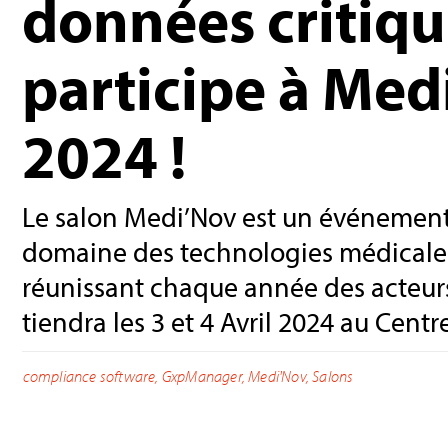
données critiqu
participe à Med
2024 !
Le salon Medi’Nov est un événement
domaine des technologies médicales 
réunissant chaque année des acteurs c
tiendra les 3 et 4 Avril 2024 au Cent
compliance software
,
GxpManager
,
Medi'Nov
,
Salons