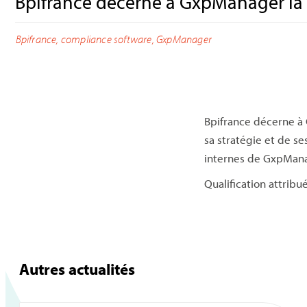
Bpifrance décerne à GxpManager la q
Bpifrance
,
compliance software
,
GxpManager
Bpifrance décerne à 
sa stratégie et de se
internes de GxpMana
Qualification attribu
Autres actualités