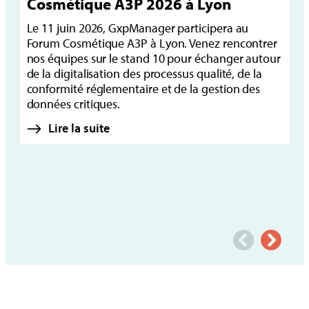
Cosmétique A3P 2026 à Lyon
i
Le 11 juin 2026, GxpManager participera au
Le
Forum Cosmétique A3P à Lyon. Venez rencontrer
Jo
nos équipes sur le stand 10 pour échanger autour
or
de la digitalisation des processus qualité, de la
in
conformité réglementaire et de la gestion des
de
données critiques.
Lire la suite