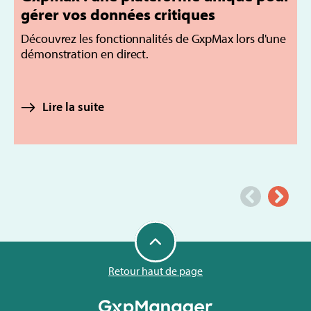
gérer vos données critiques
d
Découvrez les fonctionnalités de GxpMax lors d'une
démonstration en direct.
D
s
m
Lire la suite
e
Retour haut de page